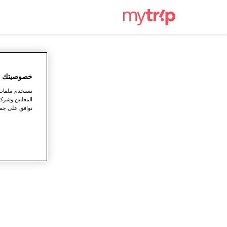
خصوصيتك ته
نستخدم ملفات ت
المعلنين وشركا
توافق على جميع